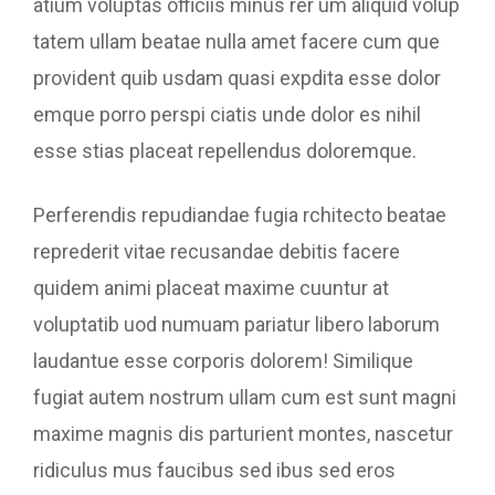
atium voluptas officiis minus rer um aliquid volup
tatem ullam beatae nulla amet facere cum que
provident quib usdam quasi expdita esse dolor
emque porro perspi ciatis unde dolor es nihil
esse stias placeat repellendus doloremque.
Perferendis repudiandae fugia rchitecto beatae
reprederit vitae recusandae debitis facere
quidem animi placeat maxime cuuntur at
voluptatib uod numuam pariatur libero laborum
laudantue esse corporis dolorem! Similique
fugiat autem nostrum ullam cum est sunt magni
maxime magnis dis parturient montes, nascetur
ridiculus mus faucibus sed ibus sed eros