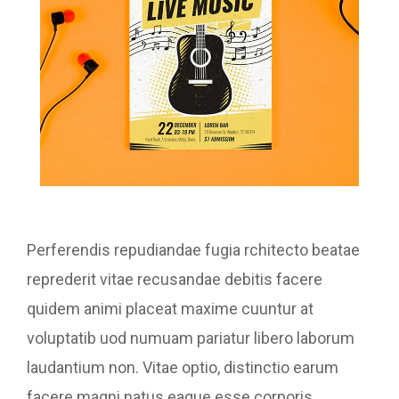
Perferendis repudiandae fugia rchitecto beatae
reprederit vitae recusandae debitis facere
quidem animi placeat maxime cuuntur at
voluptatib uod numuam pariatur libero laborum
laudantium non. Vitae optio, distinctio earum
facere magni natus eaque esse corporis