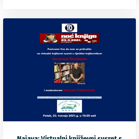
0
0
0
Najava: Virtualni književni susret s