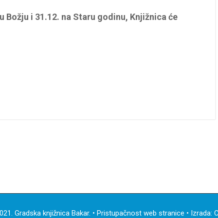
u Božju i 31.12. na Staru godinu, Knjižnica će
021. Gradska knjižnica Bakar. •
Pristupačnost web stranice
• Izrada:
C