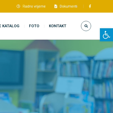
Radno vrijeme
Dokumenti
E KATALOG
FOTO
KONTAKT
Open toolbar