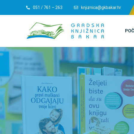
051 / 761 – 263
knjiznica@gkbakar.hr
POČ